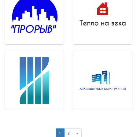
1
2
»